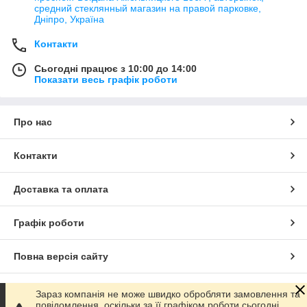
средний стеклянный магазин на правой парковке,
Дніпро, Україна
Контакти
Сьогодні працює з 10:00 до 14:00
Показати весь графік роботи
Про нас
Контакти
Доставка та оплата
Графік роботи
Повна версія сайту
Сайт створено на маркетплейсі
Prom.ua
Зараз компанія не може швидко обробляти замовлення та
повідомлення, оскільки за її графіком роботи сьогодні