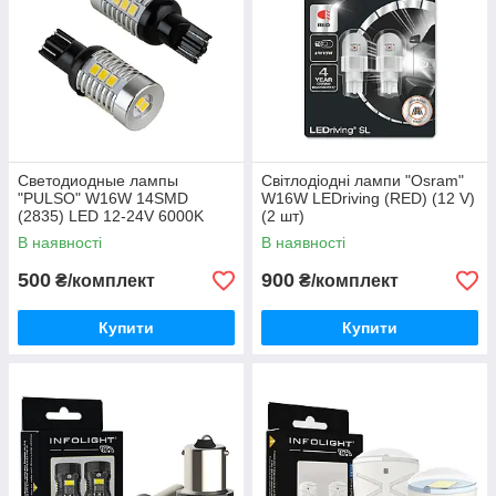
Светодиодные лампы
Світлодіодні лампи "Osram"
"PULSO" W16W 14SMD
W16W LEDriving (RED) (12 V)
(2835) LED 12-24V 6000K
(2 шт)
(1050Lm)(2 ШТУКИ)
В наявності
В наявності
500
900
₴/комплект
₴/комплект
Купити
Купити