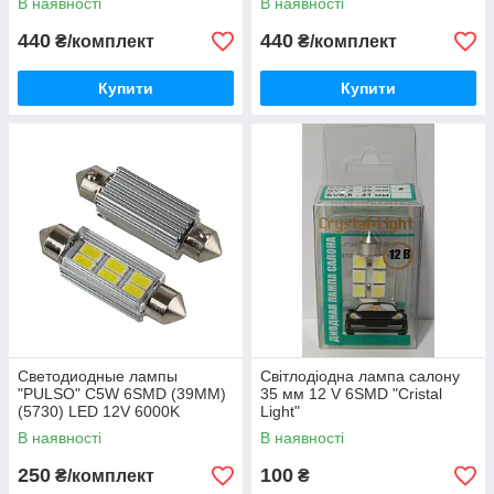
В наявності
В наявності
440
440
₴/комплект
₴/комплект
Купити
Купити
Светодиодные лампы
Світлодіодна лампа салону
"PULSO" C5W 6SMD (39MM)
35 мм 12 V 6SMD "Cristal
(5730) LED 12V 6000K
Light"
(130Lm)(2 ШТУКИ)
В наявності
В наявності
250
100
₴/комплект
₴