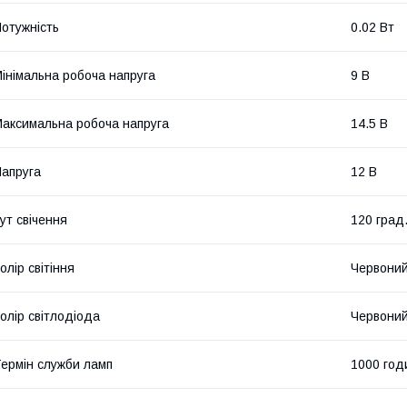
отужність
0.02 Вт
інімальна робоча напруга
9 В
аксимальна робоча напруга
14.5 В
апруга
12 В
ут свічення
120 град
олір світіння
Червони
олір світлодіода
Червони
ермін служби ламп
1000 год