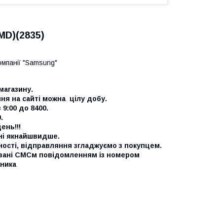
D)(2835)
омпанії "Samsung"
магазину.
я на сайті можна цілу добу.
9:00 до 8400.
0.
ень!!!
ні якнайшвидше.
ності, відправляння згладжуємо з покупцем.
вані СМСм повідомленням із номером
ника