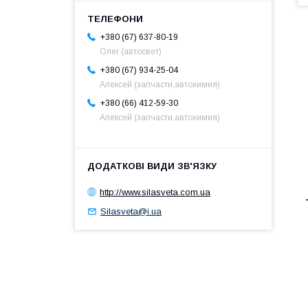
+380 (67) 637-80-19
Олег (автосвет)
+380 (67) 934-25-04
Алексей (запчасти,автохимия)
+380 (66) 412-59-30
Алексей (запчасти,автохимия)
http://www.silasveta.com.ua
Silasveta@i.ua