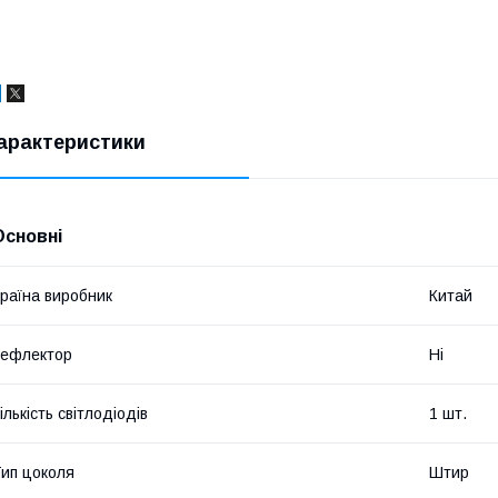
арактеристики
Основні
раїна виробник
Китай
Рефлектор
Ні
ількість світлодіодів
1 шт.
ип цоколя
Штир