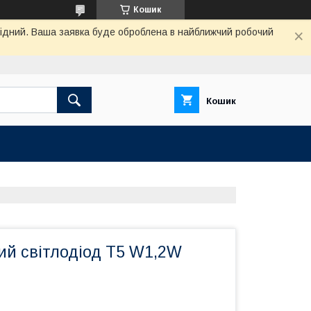
Кошик
ихідний. Ваша заявка буде оброблена в найближчий робочий
Кошик
ий світлодіод T5 W1,2W