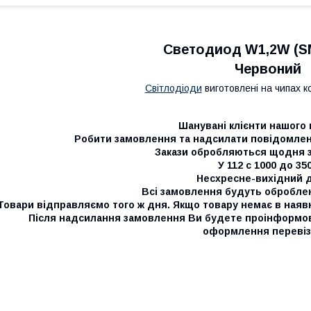
Светодиод W1,2W (SM
Червоний
Світлодіоди
виготовлені на чипах к
Шанувані клієнти нашого 
Робити замовлення та надсилати повідомленн
Закази обробляються щодня з 
У 112 с 1000 до 35
Несхресне-вихідний д
Всі замовлення будуть обробле
Товари відправляємо того ж дня. Якщо товару немає в наяв
Після надсилання замовлення Ви будете проінформо
оформлення перевіз