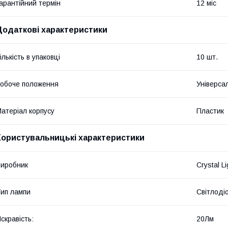
арантійний термін
12 міс
Додаткові характеристики
ількість в упаковці
10 шт.
обоче положення
Універса
атеріал корпусу
Пластик
Користувальницькі характеристики
иробник
Crystal Li
ип лампи
Світлоді
скравість:
20Лм