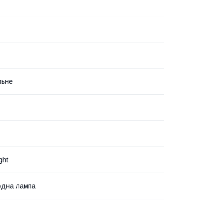
льне
ght
одна лампа