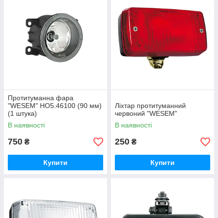
Протитуманна фара
"WESEM" HO5.46100 (90 мм)
Ліхтар протитуманний
(1 штука)
червоний "WESEM"
В наявності
В наявності
750
250
₴
₴
Купити
Купити