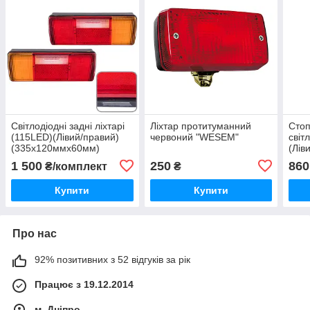
Світлодіодні задні ліхтарі
Ліхтар протитуманний
Стоп
(115LED)(Лівий/правий)
червоний "WESEM"
світ
(335х120ммх60мм)
(Лів
(10
1 500
250
860
₴/комплект
₴
Купити
Купити
Про нас
92% позитивних з 52 відгуків за рік
Працює з 19.12.2014
м. Дніпро