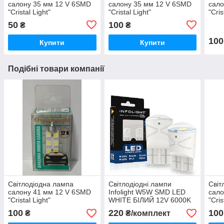
салону 35 мм 12 V 6SMD
салону 35 мм 12 V 6SMD
сало
"Cristal Light"
"Cristal Light"
"Cris
50
100
₴
₴
100
Купити
Купити
Подібні товари компанії
Світлодіодна лампа
Світлодіодні лампи
Світ
салону 41 мм 12 V 6SMD
Infolight W5W SMD LED
сало
"Cristal Light"
WHITE БІЛИЙ 12V 6000K
"Cris
250Lm 2 ШТУКИ
100
220
100
₴
₴/комплект