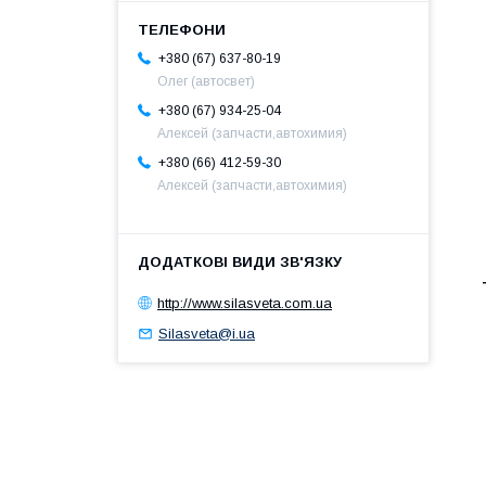
+380 (67) 637-80-19
Олег (автосвет)
+380 (67) 934-25-04
Алексей (запчасти,автохимия)
+380 (66) 412-59-30
Алексей (запчасти,автохимия)
http://www.silasveta.com.ua
Silasveta@i.ua