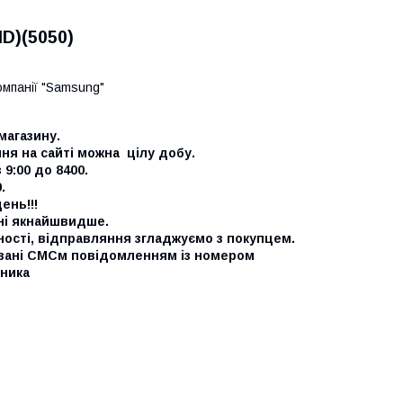
D)(5050)
омпанії "Samsung"
магазину.
я на сайті можна цілу добу.
9:00 до 8400.
0.
ень!!!
ні якнайшвидше.
ності, відправляння згладжуємо з покупцем.
вані СМСм повідомленням із номером
ника