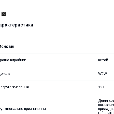
арактеристики
Основні
раїна виробник
Китай
околь
W5W
апруга живлення
12 В
Денні ход
покажчик
ункціональне призначення
приладів,
габаритні