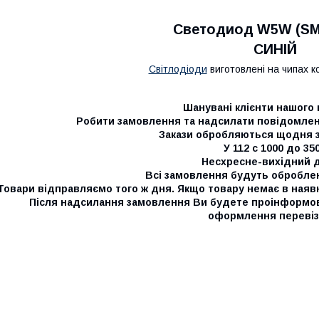
Светодиод W5W (SM
СИНІЙ
Світлодіоди
виготовлені на чипах к
Шанувані клієнти нашого 
Робити замовлення та надсилати повідомленн
Закази обробляються щодня з 
У 112 с 1000 до 35
Несхресне-вихідний д
Всі замовлення будуть обробле
Товари відправляємо того ж дня. Якщо товару немає в наяв
Після надсилання замовлення Ви будете проінформо
оформлення перевіз