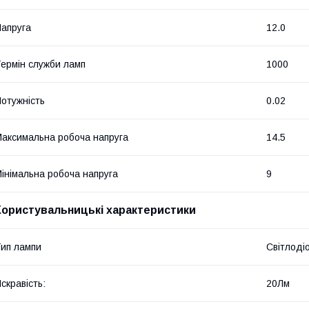
апруга
12.0
ермін служби ламп
1000
отужність
0.02
аксимальна робоча напруга
14.5
інімальна робоча напруга
9
Користувальницькі характеристики
ип лампи
Світлоді
скравість:
20Лм