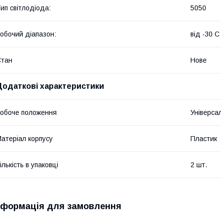
ип світлодіода:
5050
обочий діапазон:
від -30 С
Стан
Нове
Додаткові характеристики
обоче положення
Універса
атеріал корпусу
Пластик
ількість в упаковці
2 шт.
нформація для замовлення