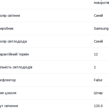
повороті
олір світіння
Синій
иробник
Samsung
олір світлодіода
Синій
арантійний термін
12
ількість світлодіодів
1
Рефлектор
False
ип цоколя
Штир
ут свічення
120.0