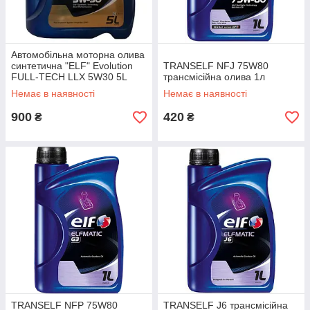
Автомобільна моторна олива
синтетична "ELF" Evolution
TRANSELF NFJ 75W80
FULL-TECH LLX 5W30 5L
трансмісійна олива 1л
Немає в наявності
Немає в наявності
900
420
₴
₴
TRANSELF NFP 75W80
TRANSELF J6 трансмісійна