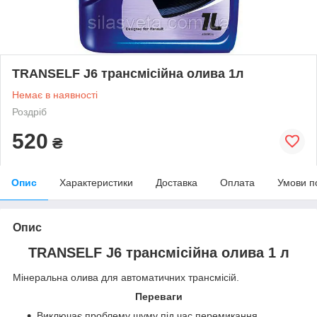
TRANSELF J6 трансмісійна олива 1л
Немає в наявності
Роздріб
520
₴
Опис
Характеристики
Доставка
Оплата
Умови п
Опис
TRANSELF J6 трансмісійна олива 1 л
Мінеральна олива для автоматичних трансмісій.
Переваги
Виключає проблему шуму під час перемикання