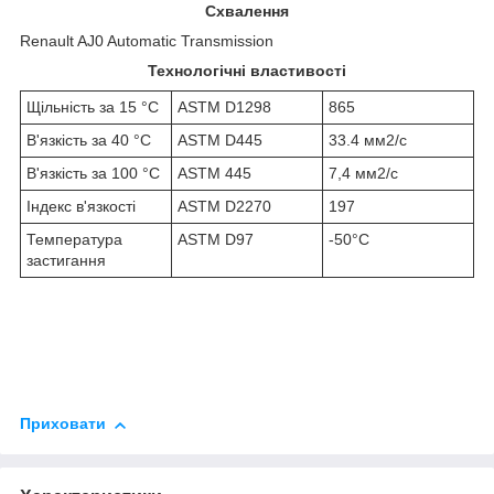
Схвалення
Renault AJ0 Automatic Transmission
Технологічні властивості
Щільність за 15 °C
ASTM D1298
865
В'язкість за 40 °C
ASTM D445
33.4 мм2/с
В'язкість за 100 °C
ASTM 445
7,4 мм2/с
Індекс в'язкості
ASTM D2270
197
Температура
ASTM D97
-50°C
застигання
Приховати