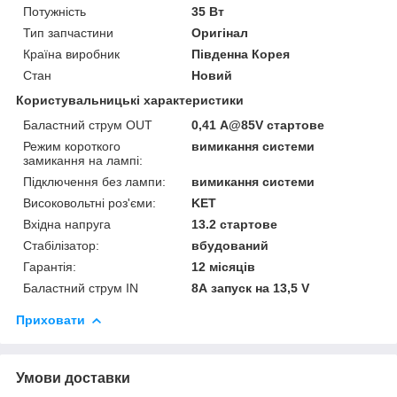
Потужність
35 Вт
Тип запчастини
Оригінал
Країна виробник
Південна Корея
Стан
Новий
Користувальницькі характеристики
Баластний струм OUT
0,41 А@85V стартове
Режим короткого
вимикання системи
замикання на лампі:
Підключення без лампи:
вимикання системи
Високовольтні роз'єми:
KET
Вхідна напруга
13.2 стартове
Стабілізатор:
вбудований
Гарантія:
12 місяців
Баластний струм IN
8А запуск на 13,5 V
Приховати
Умови доставки