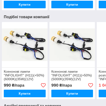
Купити
Купити
Подібні товари компанії
Ксенонові лампи
Ксенонові лампи
Ксен
"INFOLIGHT" (H11)(+50%)
"INFOLIGHT" (H11)(+50%)
роз
(6000K)(35W)(12V)
(5000K)(35W)(12V)
"INF
моду
990
990
1 0
₴/пара
₴/пара
борт
W)(
Купити
Купити
Акційні пропозиції та новинки