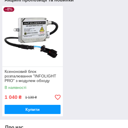
–8%
Ксеноновий блок
розпалювання "INFOLIGHT
PRO" з модулем обходу
помилки борт.комп'ютера (12
В наявності
V)(35 W)(AC)
1 040
₴
1 130 ₴
Купити
Про нас