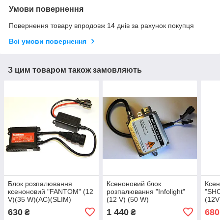
Умови повернення
Повернення товару впродовж 14 днів за рахунок покупця
Всі умови повернення
З цим товаром також замовляють
Блок розпалювання
Ксеноновий блок
Ксен
ксеноновий "FANTOM" (12
розпалювання "Infolight"
"SHO
V)(35 W)(AC)(SLIM)
(12 V) (50 W)
(12
630
1 440
680
₴
₴