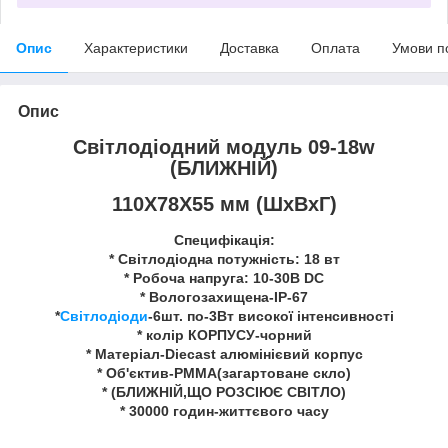
Опис
Характеристики
Доставка
Оплата
Умови п
Опис
Світлодіодний модуль 09-18w
(БЛИЖНІЙ)
110Х78Х55 мм (ШхВхГ)
Специфікація:
* Світлодіодна потужність: 18 вт
* Робоча напруга: 10-30В DC
* Вологозахищена-IP-67
*
Світлодіоди
-6шт. по-3Вт високої інтенсивності
* колір КОРПУСУ-чорний
* Матеріал-Diecast алюмінієвий корпус
* Об'єктив-PMMA(загартоване скло)
* (БЛИЖНІЙ,ЩО РОЗСІЮЄ СВІТЛО)
* 30000 годин-життєвого часу