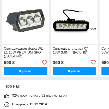
Светодиодная фара WL-
Світлодіодна фара 07-
Світ
L1 15W PREMIUM SPOT
18W (MINI) (ДАЛЬНІЙ)
36W
(ДАЛЬНИЙ)
590
360
680
₴
₴
Купити
Купити
Про нас
92% позитивних з 52 відгуків за рік
Працює з 19.12.2014