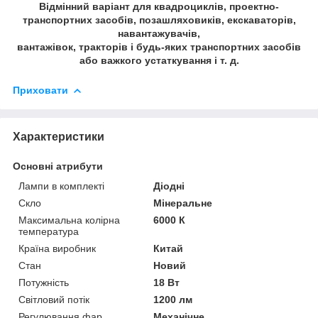
Відмінний варіант для квадроциклів, проектно-
транспортних засобів, позашляховиків, екскаваторів,
навантажувачів,
вантажівок, тракторів і будь-яких транспортних засобів
або важкого устаткування і т. д.
Приховати
Характеристики
Основні атрибути
Лампи в комплекті
Діодні
Скло
Мінеральне
Максимальна колірна
6000 К
температура
Країна виробник
Китай
Стан
Новий
Потужність
18 Вт
Світловий потік
1200 лм
Регулювання фар
Механічне