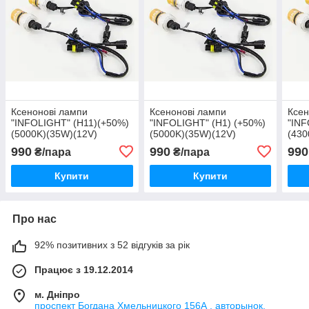
Ксенонові лампи
Ксенонові лампи
Ксен
"INFOLIGHT" (H11)(+50%)
"INFOLIGHT" (H1) (+50%)
"INF
(5000K)(35W)(12V)
(5000K)(35W)(12V)
(430
990
990
990
₴/пара
₴/пара
Купити
Купити
Про нас
92% позитивних з 52 відгуків за рік
Працює з 19.12.2014
м. Дніпро
проспект Богдана Хмельницкого 156А , авторынок,