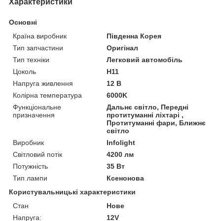
Характеристики
Основні
Країна виробник
Південна Корея
Тип запчастини
Оригінал
Тип техніки
Легковий автомобіль
Цоколь
H11
Напруга живлення
12 В
Колірна температура
6000K
Функціональне
Дальнє світло, Передні
призначення
протитуманні ліхтарі ,
Протитуманні фари, Ближнє
світло
Виробник
Infolight
Світловий потік
4200 лм
Потужність
35 Вт
Тип лампи
Ксенонова
Користувальницькі характеристики
Стан
Нове
Напруга:
12V