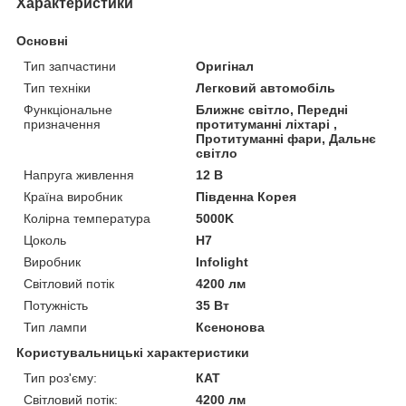
Характеристики
Основні
Тип запчастини
Оригінал
Тип техніки
Легковий автомобіль
Функціональне
Ближнє світло, Передні
призначення
протитуманні ліхтарі ,
Протитуманні фари, Дальнє
світло
Напруга живлення
12 В
Країна виробник
Південна Корея
Колірна температура
5000K
Цоколь
H7
Виробник
Infolight
Світловий потік
4200 лм
Потужність
35 Вт
Тип лампи
Ксенонова
Користувальницькі характеристики
Тип роз'єму:
КАТ
Світловий потік:
4200 лм