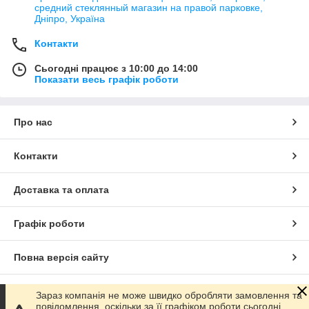
средний стеклянный магазин на правой парковке,
Дніпро, Україна
Контакти
Сьогодні працює з 10:00 до 14:00
Показати весь графік роботи
Про нас
Контакти
Доставка та оплата
Графік роботи
Повна версія сайту
Сайт створено на маркетплейсі
Prom.ua
Зараз компанія не може швидко обробляти замовлення та
повідомлення, оскільки за її графіком роботи сьогодні