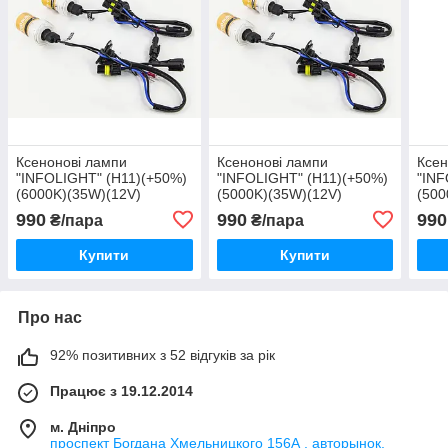
Ксенонові лампи
Ксенонові лампи
Ксен
"INFOLIGHT" (H11)(+50%)
"INFOLIGHT" (H11)(+50%)
"INF
(6000K)(35W)(12V)
(5000K)(35W)(12V)
(500
990
990
990
₴/пара
₴/пара
Купити
Купити
Про нас
92% позитивних з 52 відгуків за рік
Працює з 19.12.2014
м. Дніпро
проспект Богдана Хмельницкого 156А , авторынок,