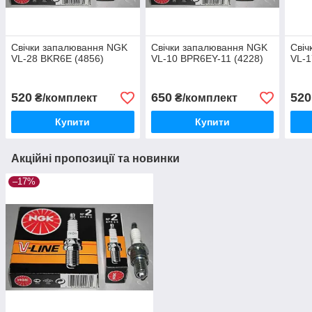
Свічки запалювання NGK
Свічки запалювання NGK
Свіч
VL-28 BKR6E (4856)
VL-10 BPR6EY-11 (4228)
VL-1
520
650
520
₴/комплект
₴/комплект
Купити
Купити
Акційні пропозиції та новинки
–17%