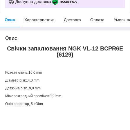
Доступна доставка
Опис
Характеристики
Доставка
Оплата
Умови п
Опис
Свічки запалювання NGK VL-12 BCPR6E
(6129)
Розчин ключа:16,0 mm
Діаметр різі:14,0 mm
Довжина різі:19,0 mm
Міжелектродний проміжок:0,9 mm
Опір:резистор, 5 kOhm