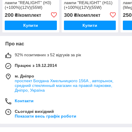
лампи "REALIGHT" (H3)
лампи "REALIGHT" (H11)
ламп
(+100%)(12V)(55W)
(+100%)(12V)(55W)
(Meg
200
300
250
₴/комплект
₴/комплект
Купити
Купити
Про нас
92% позитивних з 52 відгуків за рік
Працює з 19.12.2014
м. Дніпро
проспект Богдана Хмельницкого 156А , авторынок,
средний стеклянный магазин на правой парковке,
Дніпро, Україна
Контакти
Сьогодні вихідний
Показати весь графік роботи