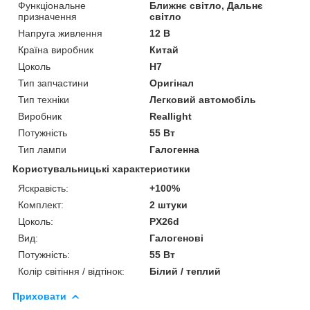
Функціональне
Ближнє світло, Дальнє
призначення
світло
Напруга живлення
12 В
Країна виробник
Китай
Цоколь
H7
Тип запчастини
Оригінал
Тип техніки
Легковий автомобіль
Виробник
Reallight
Потужність
55 Вт
Тип лампи
Галогенна
Користувальницькі характеристики
Яскравість:
+100%
Комплект:
2 штуки
Цоколь:
PX26d
Вид:
Галогенові
Потужність:
55 Вт
Колір світіння / відтінок:
Білий / теплий
Приховати