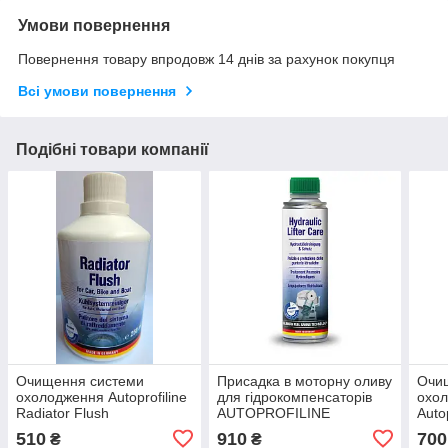
Умови повернення
Повернення товару впродовж 14 днів за рахунок покупця
Всі умови повернення
Подібні товари компанії
Очищення системи
Присадка в моторну оливу
Очи
охолодження Autoprofiline
для гідрокомпенсаторів
охол
Radiator Flush
AUTOPROFILINE
Autop
HYDRAULIC LIFTER CARE
Clea
510
910
700
₴
₴