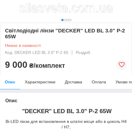
Світлодіодні лінзи "DECKER" LED BL 3.0" P-2
65W
Немає в наявності
Код: DECKER LED BL 3.0" P-2 65
Роздріб
9 000
₴/комплект
Опис
Характеристики
Доставка
Оплата
Умови п
Опис
"DECKER" LED BL 3.0" P-2 65W
Bi-LED лінза для встановлення в штатні місця або в цоколь Н4
/ Н7;