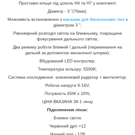
Проставні кільця під цоколь Н4 та Н7 у комплекті;
Діаметр - 3 "(76мм);
Можливість встановлення з
масками для біксенонових лінз
з
діаметром 3 ";
Рівномірний розподіл світла на ближньому, покращене
фокусування дальнього світла;
Два режиму роботи ближній / дальній (перемикання на
дальній за допомогою механічної шторки);
Вбудований LED контролер;
Температура кольору: 5500K;
Система охолодження: алюмінієвий радіатор + вентилятор;
Робоча напруга 9-16V;
Потужність 65W ± 10%;
ЦІНА ВКАЗАНА ЗА 1 лінзу
Підключення лінзи:
Ближнє світло
Червоний дріт +12
Чорний дріт - 12В