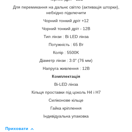
Для перемикання на дальнє світло (активація шторки),
небхідно підключити
Чорний тонкий дріт +12
Чорний тонкий дріт - 12В
Тип лінзи : Bi LED лінза
Потужність : 65 Вт
Колір : 5500K
Діаметр лінзи : 3.0" (76 мм)
Напруга живлення : 12В
Комплектація
Bi-LED лінза
Кільця проставки під цоколь Н4 і Н7
Силіконове кільце
Гайка кріплення
Індивідуальна упаковка
Приховати