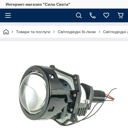
Интернет-магазин "Сила Света"
Товари та послуги
Світлодіодні бі-лінзи
Світлодіодні