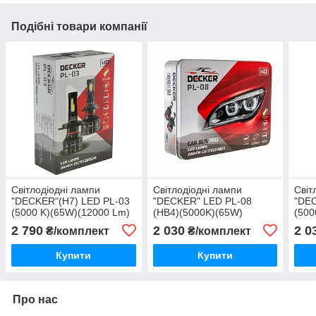
Подібні товари компанії
Світлодіодні лампи
Світлодіодні лампи
Світ
"DECKER"(H7) LED PL-03
"DECKER" LED PL-08
"DEC
(5000 K)(65W)(12000 Lm)
(HB4)(5000K)(65W)
(500
(9-32V)
(13000Lm)(12V)( 2ШТ)
(12V
2 790
2 030
2 0
₴/комплект
₴/комплект
Купити
Купити
Про нас