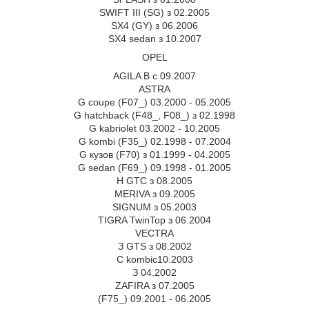
SWIFT III (SG) з 02.2005
SX4 (GY) з 06.2006
SX4 sedan з 10.2007
OPEL
AGILA В с 09.2007
ASTRA
G coupe (F07_) 03.2000 - 05.2005
G hatchback (F48_, F08_) з 02.1998
G kabriolet 03.2002 - 10.2005
G kombi (F35_) 02.1998 - 07.2004
G кузов (F70) з 01.1999 - 04.2005
G sedan (F69_) 09.1998 - 01.2005
H GTC з 08.2005
MERIVA з 09.2005
SIGNUM з 05.2003
TIGRA TwinTop з 06.2004
VECTRA
З GTS з 08.2002
C kombic10.2003
З 04.2002
ZAFIRA з 07.2005
(F75_) 09.2001 - 06.2005