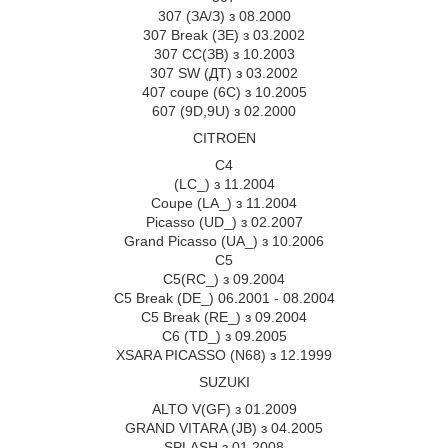
307 (ЗА/З) з 08.2000
307 Break (ЗЕ) з 03.2002
307 СС(ЗВ) з 10.2003
307 SW (ДТ) з 03.2002
407 coupe (6C) з 10.2005
607 (9D,9U) з 02.2000
CITROEN
C4
(LC_) з 11.2004
Coupe (LA_) з 11.2004
Picasso (UD_) з 02.2007
Grand Picasso (UA_) з 10.2006
C5
C5(RC_) з 09.2004
C5 Break (DE_) 06.2001 - 08.2004
C5 Break (RE_) з 09.2004
C6 (TD_) з 09.2005
XSARA PICASSO (N68) з 12.1999
SUZUKI
ALTO V(GF) з 01.2009
GRAND VITARA (JB) з 04.2005
SPLASH з 01.2008