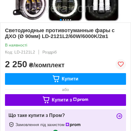
Светодиодные противотуманные фары с
ДХО (Ø 90мм) LD-2121L2/60W/6000K/2в1
В наявності
Код: LD-2121L2
Роздріб
2 250
₴/комплект
Купити
або
Купити з
Що таке купити з Пром?
Замовлення під захистом