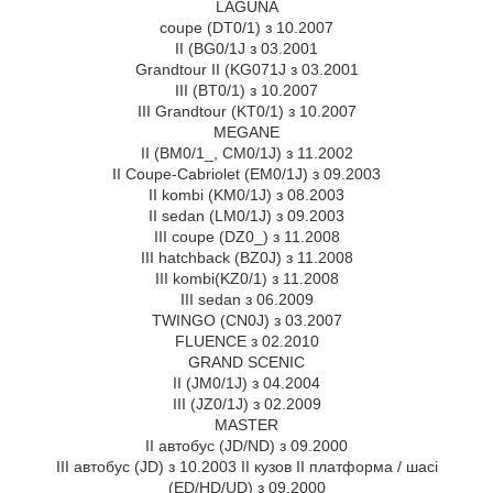
LAGUNA
coupe (DT0/1) з 10.2007
II (BG0/1J з 03.2001
Grandtour II (KG071J з 03.2001
III (BT0/1) з 10.2007
III Grandtour (KT0/1) з 10.2007
MEGANE
II (BM0/1_, CM0/1J) з 11.2002
II Coupe-Cabriolet (EM0/1J) з 09.2003
II kombi (KM0/1J) з 08.2003
II sedan (LM0/1J) з 09.2003
III coupe (DZ0_) з 11.2008
III hatchback (BZ0J) з 11.2008
III kombi(KZ0/1) з 11.2008
III sedan з 06.2009
TWINGO (CN0J) з 03.2007
FLUENCE з 02.2010
GRAND SCENIC
II (JM0/1J) з 04.2004
III (JZ0/1J) з 02.2009
MASTER
II автобус (JD/ND) з 09.2000
III автобус (JD) з 10.2003 II кузов II платформа / шасі
(ED/HD/UD) з 09.2000