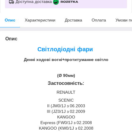
Доступна доставка
Опис
Характеристики
Доставка
Оплата
Умови п
Опис
Світлодіодні фари
Денні ходові вогні+протитуманне світло
(Ø 90мм)
Застосовність:
RENAULT
SCENIC
II (JM0/1J з 06.2003
III (JZ0/1J з 02.2009
KANGOO
Express (FW0/1J з 02.2008
KANGOO (KW0/1J з 02.2008