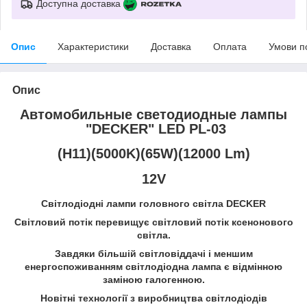
Доступна доставка
Опис
Характеристики
Доставка
Оплата
Умови п
Опис
Автомобильные светодиодные лампы
"DECKER" LED PL-03
(H11)(5000K)(65W)(12000 Lm)
12V
Світлодіодні лампи головного світла DECKER
Світловий потік перевищує світловий потік ксенонового
світла.
Завдяки більшій світловіддачі і меншим
енергоспоживанням світлодіодна лампа є відмінною
заміною галогенною.
Новітні технології з виробництва світлодіодів