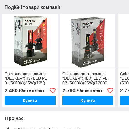
Подібні товари компанії
Светодиодные лампы
Светодиодные лампы
Світ
"DECKER"(H3) LED PL-
"DECKER"(HB3) LED PL-
"DEC
01(5000K)(45W)(12V)
03 (5000K)(65W)(12000
(500
Lm)(12V)
(9-3
2 480
2 790
2 7
₴/комплект
₴/комплект
Купити
Купити
Про нас