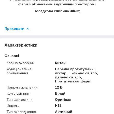
фари з обмеженим внутрішнім простором)
Посадкова глибина 30мм;
Приховати
Характеристики
Основні
Країна виробник
Китай
Функціональне
Передні протитуманні
призначення
ліхтарі , Ближнє світло,
Дальнє світло,
Протитуманні фари
Напруга живлення
12 В
Колір світіння
Білий
Тип запчастини
Оригінал
Цоколь
H11
Тип охолодження
Активний