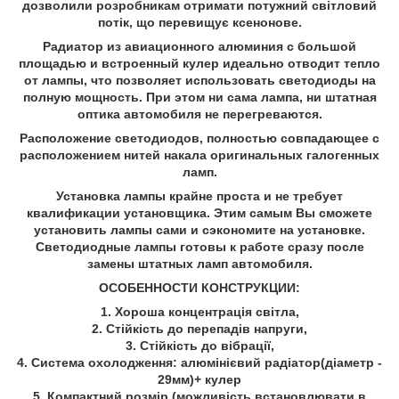
дозволили розробникам отримати потужний світловий
потік, що перевищує ксенонове.
Радиатор из авиационного алюминия с большой
площадью и встроенный кулер идеально отводит тепло
от лампы, что позволяет использовать светодиоды на
полную мощность. При этом ни сама лампа, ни штатная
оптика автомобиля не перегреваются.
Расположение светодиодов, полностью совпадающее с
расположением нитей накала оригинальных галогенных
ламп.
Установка лампы крайне проста и не требует
квалификации установщика. Этим самым Вы сможете
установить лампы сами и сэкономите на установке.
Светодиодные лампы готовы к работе сразу после
замены штатных ламп автомобиля.
ОСОБЕННОСТИ КОНСТРУКЦИИ:
1. Хороша концентрація світла,
2. Стійкість до перепадів напруги,
3. Стійкість до вібрації,
4. Система охолодження: алюмінієвий радіатор(діаметр -
29мм)+ кулер
5. Компактний розмір (можливість встановлювати в