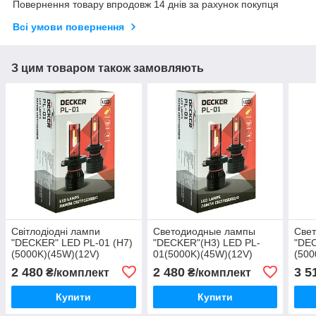
Повернення товару впродовж 14 днів за рахунок покупця
Всі умови повернення
З цим товаром також замовляють
Світлодіодні лампи
Светодиодные лампы
Све
"DECKER" LED PL-01 (H7)
"DECKER"(H3) LED PL-
"DEC
(5000K)(45W)(12V)
01(5000K)(45W)(12V)
(500
(12V
2 480
2 480
3 5
₴/комплект
₴/комплект
Купити
Купити