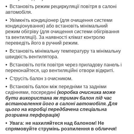
Встановіть режим рециркуляції повітря в салоні
автомобіля.
Увімкніть кондиціонер (для очищення системи
кондиціонування) або встановіть мінімальний
режим обігріву (для очищення системи обігрівання
та вентиляції). За наявності клімат контролю
переведіть його в ручний режим.
Встановіть мінімальну температуру та мінімальну
швидкість вентилятора.
Встановіть потік повітря через приладову панель і
переконайтеся, що вентиляційні отвори відкриті.
Струсіть балон з очисником.
Встановіть балон між передніми та задніми
сидіннями, посередині
(коробка очисника може
бути використана як тримач балон під час
встановлення його в салоні автомобіля. Для
цього на коробці передбачена спеціальна
розривна перфорація)
Увага: не нахиляйтеся над балоном! Не
спрямовуйте струмінь розпилення в обличчя!