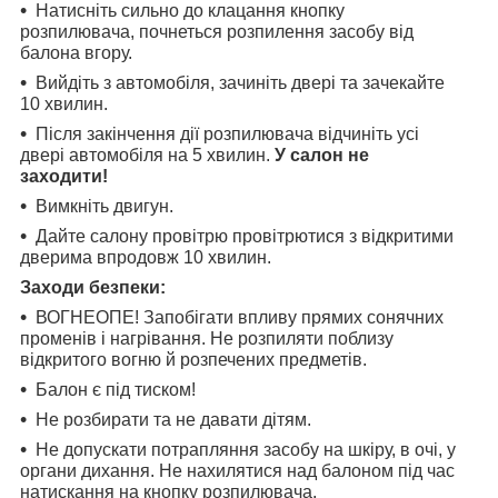
Натисніть сильно до клацання кнопку
розпилювача, почнеться розпилення засобу від
балона вгору.
Вийдіть з автомобіля, зачиніть двері та зачекайте
10 хвилин.
Після закінчення дії розпилювача відчиніть усі
двері автомобіля на 5 хвилин.
У салон не
заходити!
Вимкніть двигун.
Дайте салону провітрю провітрютися з відкритими
дверима впродовж 10 хвилин.
Заходи безпеки:
ВОГНЕОПЕ! Запобігати впливу прямих сонячних
променів і нагрівання. Не розпиляти поблизу
відкритого вогню й розпечених предметів.
Балон є під тиском!
Не розбирати та не давати дітям.
Не допускати потрапляння засобу на шкіру, в очі, у
органи дихання. Не нахилятися над балоном під час
натискання на кнопку розпилювача.