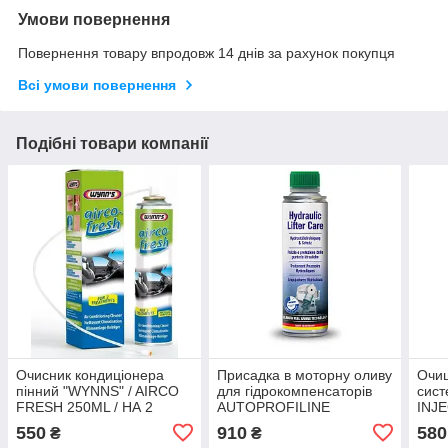
Умови повернення
Повернення товару впродовж 14 днів за рахунок покупця
Всі умови повернення
Подібні товари компанії
Очисник кондиціонера
Присадка в моторну оливу
Очищ
пінний "WYNNS" / AIRCO
для гідрокомпенсаторів
сист
FRESH 250ML / НА 2
AUTOPROFILINE
INJ
АВТО
HYDRAULIC LIFTER CARE
CLE
550
910
580
₴
₴