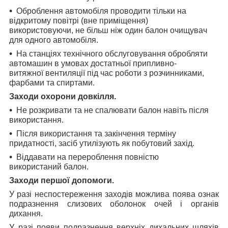
Оброблення автомобіля проводити тільки на
відкритому повітрі (вне приміщення)
використовуючи, не більш ніж один балон очищувач
для одного автомобіля.
На станціях технічного обслуговування обробляти
автомашин в умовах достатньої припливно-
витяжної вентиляції під час роботи з розчинниками,
фарбами та спиртами.
Заходи охорони довкілля.
Не розкривати та не спалювати балон навіть після
використання.
Після використання та закінчення терміну
придатності, засіб утилізують як побутовий захід.
Віддавати на перероблення повністю
використаний балон.
Заходи першої допомоги.
У разі неспостереження заходів можлива поява ознак
подразнення слизових оболонок очей і органів
дихання.
У разі появи подразнення верхніх дихальних шляхів