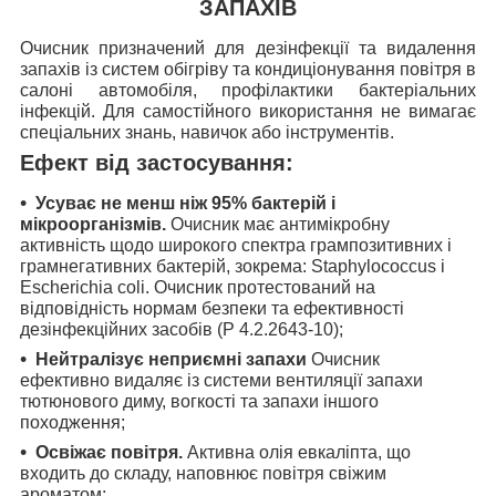
ЗАПАХІВ
Очисник призначений для дезінфекції та видалення
запахів із систем обігріву та кондиціонування повітря в
салоні автомобіля, профілактики бактеріальних
інфекцій. Для самостійного використання не вимагає
спеціальних знань, навичок або інструментів.
Ефект від застосування:
Усуває не менш ніж 95% бактерій і
мікроорганізмів.
Очисник має антимікробну
активність щодо широкого спектра грампозитивних і
грамнегативних бактерій, зокрема: Staphylococcus і
Escherichia coli. Очисник протестований на
відповідність нормам безпеки та ефективності
дезінфекційних засобів (P 4.2.2643-10);
Нейтралізує неприємні запахи
Очисник
ефективно видаляє із системи вентиляції запахи
тютюнового диму, вогкості та запахи іншого
походження;
Освіжає повітря.
Активна олія евкаліпта, що
входить до складу, наповнює повітря свіжим
ароматом;