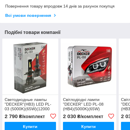
Повернення товару впродовж 14 днів за рахунок покупця
Всі умови повернення
Подібні товари компанії
Светодиодные лампы
Світлодіодні лампи
Світ
"DECKER"(HB3) LED PL-
"DECKER" LED PL-08
"DE
03 (5000K)(65W)(12000
(HB4)(5000K)(65W)
(HB3
Lm)(12V)
(13000Lm)(12V)( 2ШТ)
(130
2 790
2 030
2 0
₴/комплект
₴/комплект
Купити
Купити