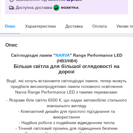
Доступна доставка
Опис
Характеристики
Доставка
Оплата
Умови п
Опис
Світлодіодні лампи "
NARVA
" Range Performance LED
(HB3/HB4)
Більше світла для більшої оглядовості на
дорозі
Водії, які хочуть встановити світлодіодні лампи, тепер можуть
придбати високопродуктивні лампи головного освітлення
Narva Range Performance LED з такими перевагами:
- Яскраве біле світло 6500 К, що надає автомобілю стильного
зовнішнього вигляду
- Компактний дизайн для простого під'єднання та
використання
- Надійна робота з подвійним відведенням тепла
- Точний світловий промінь для підвищення безпеки