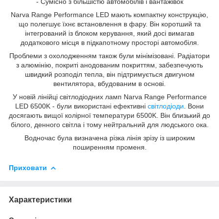
- Сумісно з більшістю автомобілів і вантажівок
Narva Range Performance LED мають компактну конструкцію,
що полегшує їхнє встановлення в фару. Він коротший та
інтегрований із блоком керування, який досі вимагав
додаткового місця в підкапотному просторі автомобіля.
Проблеми з охолодженням також були мінімізовані. Радіатори
з алюмінію, покриті анодованим покриттям, забезпечують
швидкий розподіл тепла, він підтримується двигуном
вентилятора, вбудованим в основі.
У новій лінійці світлодіодних ламп Narva Range Performance
LED 6500K - були використані ефективні
світлодіоди
. Вони
досягають вищої колірної температури 6500K. Він близький до
білого, денного світла і тому нейтральний для людського ока.
Водночас була визначена різка лінія зрізу із широким
поширенням променя.
Приховати
Характеристики