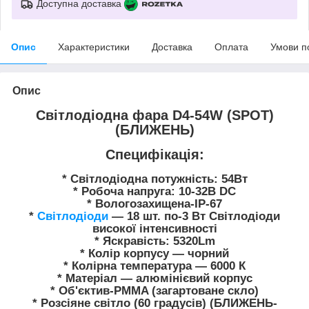
Доступна доставка
Опис
Характеристики
Доставка
Оплата
Умови п
Опис
Світлодіодна фара D4-54W (SPOT)
(БЛИЖЕНЬ)
Специфікація:
* Світлодіодна потужність: 54Вт
* Робоча напруга: 10-32В DC
* Вологозахищена-IP-67
*
Світлодіоди
— 18 шт. по-3 Вт Світлодіоди
високої інтенсивності
* Яскравість: 5320Lm
* Колір корпусу — чорний
* Колірна температура — 6000 К
* Матеріал — алюмінієвий корпус
* Об'єктив-PMMA (загартоване скло)
* Розсіяне світло (60 градусів) (БЛИЖЕНЬ-