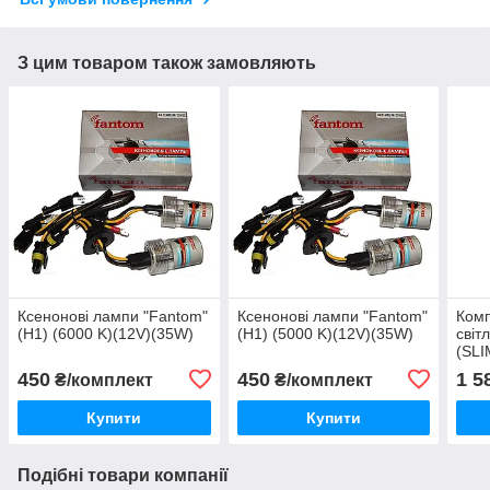
З цим товаром також замовляють
Ксенонові лампи "Fantom"
Ксенонові лампи "Fantom"
Комп
(H1) (6000 K)(12V)(35W)
(H1) (5000 K)(12V)(35W)
світ
(SLI
(35W
450
450
1 5
₴/комплект
₴/комплект
Купити
Купити
Подібні товари компанії