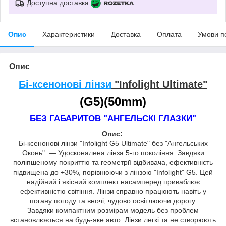
Доступна доставка
Опис
Характеристики
Доставка
Оплата
Умови п
Опис
Бі-ксенонові лінзи
"Infolight Ultimate"
(G5)
(50mm)
БЕЗ ГАБАРИТОВ "АНГЕЛЬСКІ ГЛАЗКИ"
Опис:
Бі-ксенонові лінзи "Infolight G5 Ultimate" без "Ангельських
Оконь" — Удосконалена лінза 5-го покоління. Завдяки
поліпшеному покриттю та геометрії відбивача, ефективність
підвищена до +30%, порівнюючи з лінзою "Infolight" G5. Цей
надійний і якісний комплект насамперед приваблює
ефективністю світіння. Лінзи справно працюють навіть у
погану погоду та вночі, чудово освітлюючи дорогу.
Завдяки компактним розмірам модель без проблем
встановлюється на будь-яке авто. Лінзи легкі та не створюють