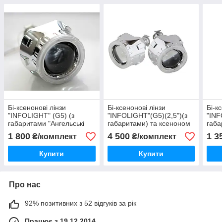
Бі-ксенонові лінзи
Бі-ксенонові лінзи
Бі-к
"INFOLIGHT" (G5) (з
"INFOLIGHT"(G5)(2,5")(з
"INF
габаритами "Ангельські
габаритами) та ксеноном
габа
очі")
(H1)(+50%)(5000K)(35W)
1 800
4 500
1 3
₴/комплект
₴/комплект
(12V)
Купити
Купити
Про нас
92% позитивних з 52 відгуків за рік
Працює з 19.12.2014