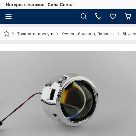
Интернет-магазин "Сила Света"
Товари та послуги
Ксенон, біксенон, билинзы
Бі-ксе