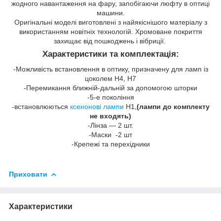
жодного навантаження на фару, запобігаючи люфту в оптиці
машини.
Оригінальні моделі виготовлені з найякіснішого матеріалу з
використанням новітніх технологій. Хромоване покриття
захищає від пошкоджень і вібриції.
Характеристики та комплектація:
-Можливість встановлення в оптику, призначену для ламп із
цоколем H4, H7
-Перемикання ближній-дальній за допомогою шторки
-5-е покоління
-встановлюються
ксенонові лампи
H1,
(лампи до комплекту
не входять)
-Лінза — 2 шт.
-Маски -2 шт
-Крепежі та перехідники
Приховати
Характеристики