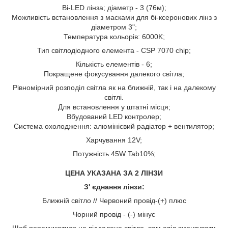
Bi-LED лінза; діаметр - 3 (76м);
Можливість встановлення з масками для бі-ксеронових лінз з
діаметром 3";
Температура кольорів: 6000K;
Тип світлодіодного елемента - CSP 7070 chip;
Кількість елементів - 6;
Покращене фокусування далекого світла;
Рівномірний розподіл світла як на ближній, так і на далекому
світлі.
Для встановлення у штатні місця;
Вбудований LED контролер;
Система охолодження: алюмінієвий радіатор + вентилятор;
Харчування 12V;
Потужність 45W Tab10%;
ЦЕНА УКАЗАНА ЗА 2 ЛІНЗИ
З' єднання лінзи:
Ближній світло // Червоний провід-(+) плюс
Чорний провід - (-) мінус