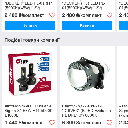
"DECKER" LED PL-01 (H7)
"DECKER"(H3) LED PL-
"DEC
(5000K)(45W)(12V)
01(5000K)(45W)(12V)
01(5
2 480
2 480
2 4
₴/комплект
₴/комплект
Купити
Купити
Подібні товари компанії
Автомобільні LED лампи
Светодиодные линзы
Авто
Sigma X1 65W H11 5000K
"DRIVEX" (BiLED Evolution
Sig
14000Lm
F1 DRL)(3") 6000K
(кул
(37/45W)
1 440
6 300
2 3
₴/комплект
₴/комплект