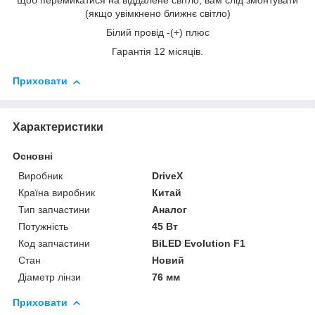
Щоб перемикатися на віддалене світло, вам слід змонтувати
(якщо увімкнено ближнє світло)
Білий провід -(+) плюс
Гарантія 12 місяців.
Приховати
Характеристики
Основні
Виробник
DriveX
Країна виробник
Китай
Тип запчастини
Аналог
Потужність
45 Вт
Код запчастини
BiLED Evolution F1
Стан
Новий
Діаметр лінзи
76 мм
Приховати