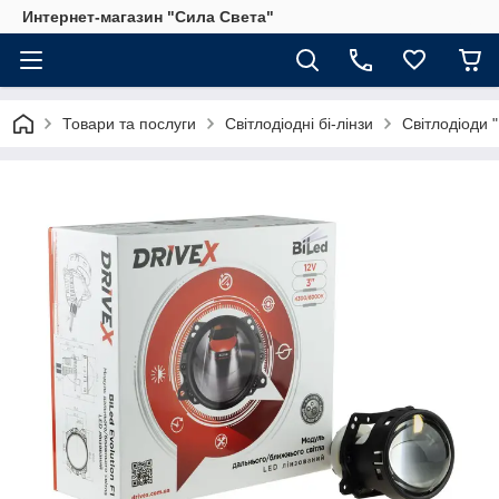
Интернет-магазин "Сила Света"
Товари та послуги
Світлодіодні бі-лінзи
Світлодіоди "