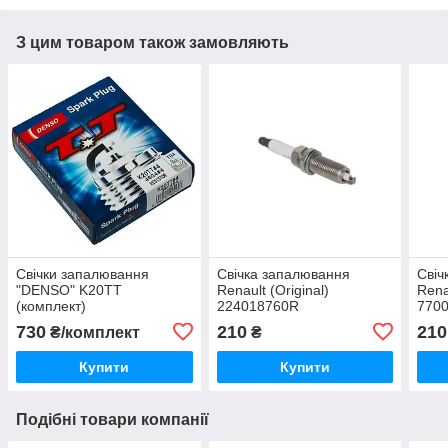
З цим товаром також замовляють
Свічки запалювання
Свічка запалювання
Свіч
"DENSO" K20TT
Renault (Original)
Rena
(комплект)
224018760R
7700
елек
730
210
210
₴/комплект
₴
Купити
Купити
Подібні товари компанії