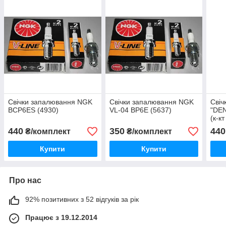
Свічки запалювання NGK
Свічки запалювання NGK
Свіч
BCP6ES (4930)
VL-04 BP6E (5637)
"DE
(к-кт
440
350
440
₴/комплект
₴/комплект
Купити
Купити
Про нас
92% позитивних з 52 відгуків за рік
Працює з 19.12.2014