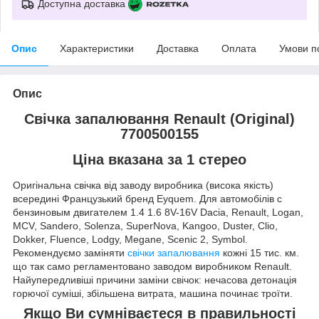
Доступна доставка
Опис
Характеристики
Доставка
Оплата
Умови п
Опис
Свічка запалювання Renault (Original)
7700500155
Ціна вказана за 1 стерео
Оригінальна свічка від заводу виробника (висока якість)
всередині Французький бренд Eyquem. Для автомобілів с
бензиновым двигателем 1.4 1.6 8V-16V Dacia, Renault, Logan,
MCV, Sandero, Solenza, SuperNova, Kangoo, Duster, Clio,
Dokker, Fluence, Lodgy, Megane, Scenic 2, Symbol.
Рекомендуємо заміняти
свічки запалювання
кожні 15 тис. км.
що так само регламентовано заводом виробником Renault.
Найупередливіші причини заміни свічок: нечасова детонація
горючої суміші, збільшена витрата, машина починає троїти.
Якщо Ви сумніваєтеся в правильності