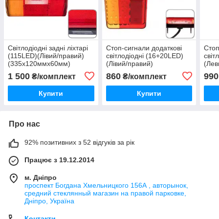
Світлодіодні задні ліхтарі
Стоп-сигнали додаткові
Стоп
(115LED)(Лівий/правий)
світлодіодні (16+20LED)
світ
(335х120ммх60мм)
(Лівий/правий)
(Лев
(100х100мм)
мм)
1 500
860
990
₴/комплект
₴/комплект
Купити
Купити
Про нас
92% позитивних з 52 відгуків за рік
Працює з 19.12.2014
м. Дніпро
проспект Богдана Хмельницкого 156А , авторынок,
средний стеклянный магазин на правой парковке,
Дніпро, Україна
Контакти