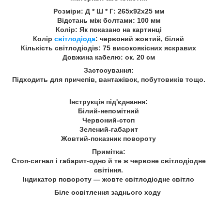
Розміри: Д * Ш * Г: 265x92x25 мм
Відстань між болтами: 100 мм
Колір: Як показано на картинці
Колір
світлодіода
: червоний жовтий, білий
Кількість світлодіодів: 75 високоякісних яскравих
Довжина кабелю: ок. 20 см
Застосування:
Підходить для причепів, вантажівок, побутовиків тощо.
Інструкція під'єднання:
Білий-непомітний
Червоний-стоп
Зелений-габарит
Жовтий-показник повороту
Примітка:
Стоп-сигнал і габарит-одно й те ж червоне світлодіодне
світіння.
Індикатор повороту — жовте світлодіодне світло
Біле освітлення заднього ходу