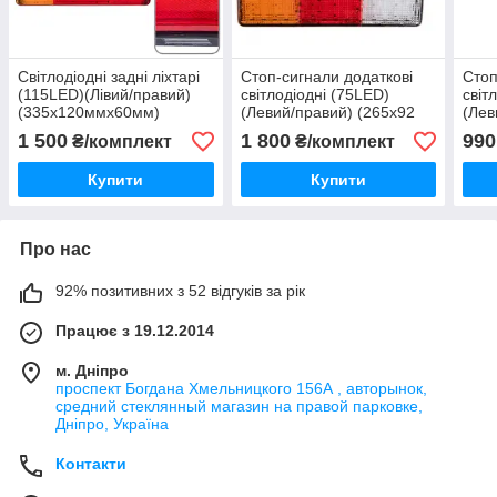
Світлодіодні задні ліхтарі
Стоп-сигнали додаткові
Стоп
(115LED)(Лівий/правий)
світлодіодні (75LED)
світ
(335х120ммх60мм)
(Левий/правий) (265х92
(Лев
мм)
мм)
1 500
1 800
990
₴/комплект
₴/комплект
Купити
Купити
Про нас
92% позитивних з 52 відгуків за рік
Працює з 19.12.2014
м. Дніпро
проспект Богдана Хмельницкого 156А , авторынок,
средний стеклянный магазин на правой парковке,
Дніпро, Україна
Контакти