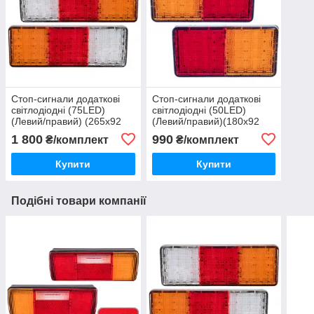
Стоп-сигнали додаткові
Стоп-сигнали додаткові
світлодіодні (75LED)
світлодіодні (50LED)
(Левий/правий) (265х92
(Левий/правий)(180х92
мм)
мм)
1 800
990
₴/комплект
₴/комплект
Купити
Купити
Подібні товари компанії