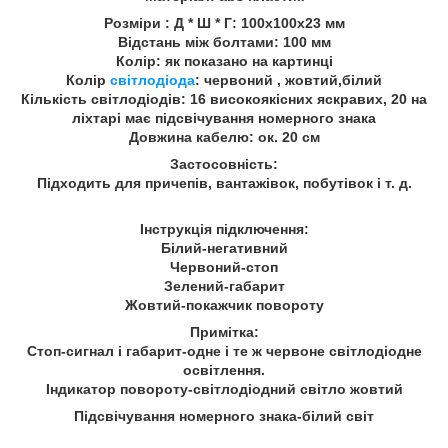
Розміри : Д * Ш * Г: 100x100x23 мм
Відстань між болтами: 100 мм
Колір: як показано на картинці
Колір
світлодіода
: червоний , жовтий,білий
Кількість світлодіодів: 16 високоякісних яскравих, 20 на
ліхтарі має підсвічування номерного знака
Довжина кабелю: ок. 20 см
Застосовність:
Підходить для причепів, вантажівок, побутівок і т. д.
Інструкція підключення:
Білий-негативний
Червоний-стоп
Зелений-габарит
Жовтий-покажчик повороту
Примітка:
Стоп-сигнал і габарит-одне і те ж червоне світлодіодне
освітлення.
Індикатор повороту-світлодіодний світло жовтий
Підсвічування номерного знака-білий світ