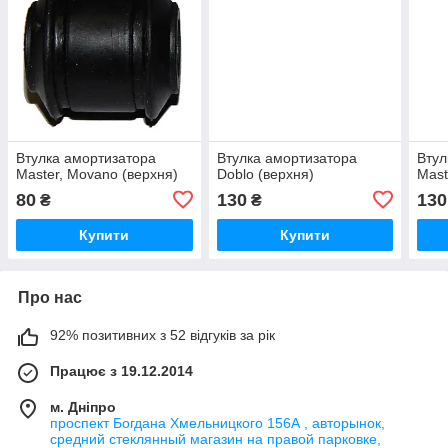
Втулка амортизатора
Втулка амортизатора
Втул
Master, Movano (верхня)
Doblo (верхня)
Mast
80
130
130
₴
₴
Купити
Купити
Про нас
92% позитивних з 52 відгуків за рік
Працює з 19.12.2014
м. Дніпро
проспект Богдана Хмельницкого 156А , авторынок,
средний стеклянный магазин на правой парковке,